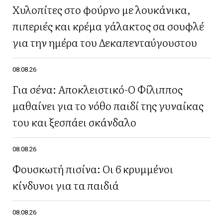
Χυλοπίτες στο φούρνο με λουκάνικα,
πιπεριές και κρέμα γάλακτος σα σουφλέ
για την ημέρα του Δεκαπενταύγουστου
08.08.26
Για σένα: Αποκλειστικό-Ο Φίλιππος
μαθαίνει για το νόθο παιδί της γυναίκας
του και ξεσπάει σκάνδαλο
08.08.26
Φουσκωτή πισίνα: Οι 6 κρυμμένοι
κίνδυνοι για τα παιδιά
08.08.26