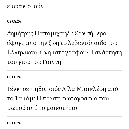
εμφανιστούν
08.08.26
Δημήτρης Παπαμιχαήλ : Σαν σήμερα
έφυγε απο την ζωή το λεβεντόπαιδο του
Ελληνικού Κινηματογράφου-Η ανάρτηση
του γιου του Γιάννη
08.08.26
Γέννησε η ηθοποιός Λίλα Μπακλέση από
το Ταμάμ: Η πρώτη φωτογραφία του
μωρού από το μαιευτήριο
08.08.26