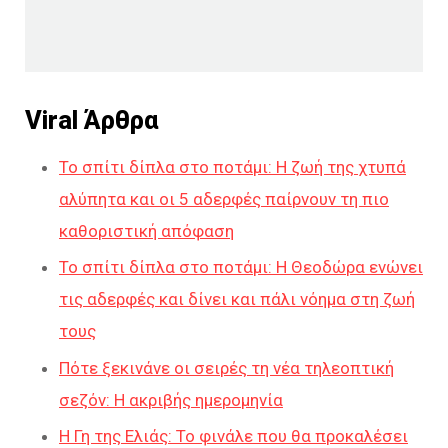
Viral Άρθρα
Το σπίτι δίπλα στο ποτάμι: Η ζωή της χτυπά
αλύπητα και οι 5 αδερφές παίρνουν τη πιο
καθοριστική απόφαση
Το σπίτι δίπλα στο ποτάμι: Η Θεοδώρα ενώνει
τις αδερφές και δίνει και πάλι νόημα στη ζωή
τους
Πότε ξεκινάνε οι σειρές τη νέα τηλεοπτική
σεζόν: Η ακριβής ημερομηνία
Η Γη της Ελιάς: Το φινάλε που θα προκαλέσει