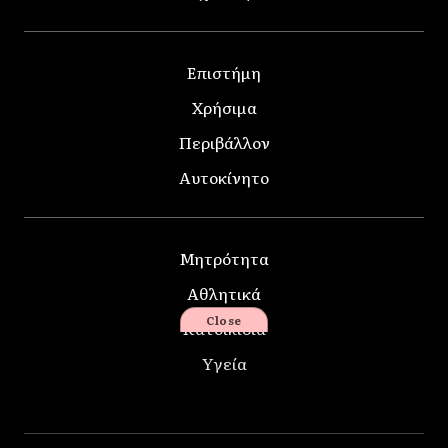
Επιστήμη
Χρήσιμα
Περιβάλλον
Αυτοκίνητο
Μητρότητα
Αθλητικά
Close
Κατοικίδια
Υγεία