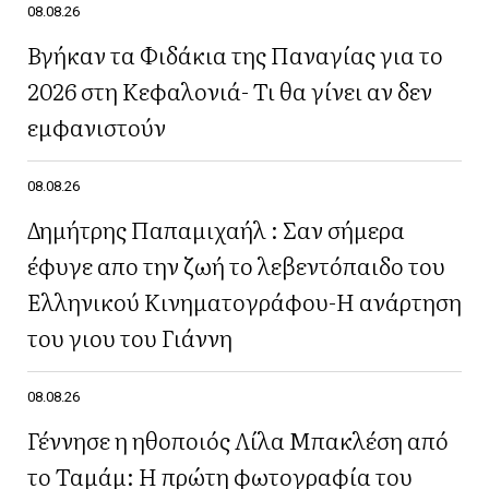
08.08.26
Βγήκαν τα Φιδάκια της Παναγίας για το
2026 στη Κεφαλονιά- Τι θα γίνει αν δεν
εμφανιστούν
08.08.26
Δημήτρης Παπαμιχαήλ : Σαν σήμερα
έφυγε απο την ζωή το λεβεντόπαιδο του
Ελληνικού Κινηματογράφου-Η ανάρτηση
του γιου του Γιάννη
08.08.26
Γέννησε η ηθοποιός Λίλα Μπακλέση από
το Ταμάμ: Η πρώτη φωτογραφία του