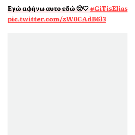
Εγώ αφήνω αυτο εδώ 🥺🤍
#GiTisElias
pic.twitter.com/zW0CAdB6l3