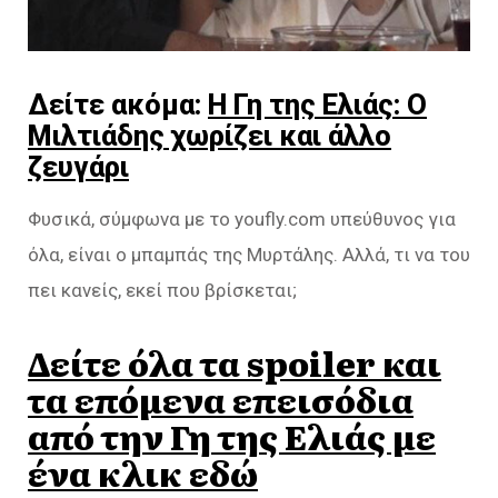
Δείτε ακόμα:
Η Γη της Ελιάς: Ο
Μιλτιάδης χωρίζει και άλλο
ζευγάρι
Φυσικά, σύμφωνα με το youfly.com υπεύθυνος για
όλα, είναι ο μπαμπάς της Μυρτάλης. Αλλά, τι να του
πει κανείς, εκεί που βρίσκεται;
Δείτε όλα τα spoiler και
τα επόμενα επεισόδια
από την Γη της Ελιάς με
ένα κλικ εδώ