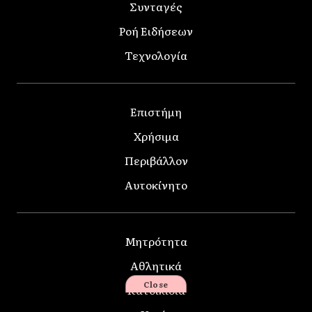
Συνταγές
Ροή Ειδήσεων
Τεχνολογία
Επιστήμη
Χρήσιμα
Περιβάλλον
Αυτοκίνητο
Μητρότητα
Αθλητικά
Close
Κατοικίδια