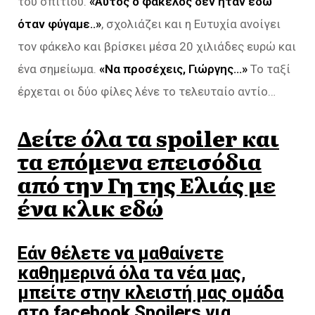
του σπιτιού.
«Αυτός ο φάκελος δεν ήταν εδώ
όταν φύγαμε..»
, σχολιάζει και η Ευτυχία ανοίγει
τον φάκελο και βρίσκει μέσα 20 χιλιάδες ευρώ και
ένα σημείωμα.
«Να προσέχεις, Γιώργης…»
Το ταξί
έρχεται οι δύο φίλες λένε το τελευταίο αντίο…
Δείτε όλα τα spoiler και
τα επόμενα επεισόδια
από την Γη της Ελιάς με
ένα κλικ εδώ
Εάν θέλετε να μαθαίνετε
καθημερινά όλα τα νέα μας,
μπείτε στην κλειστή μας ομάδα
στο facebook Spoilers για