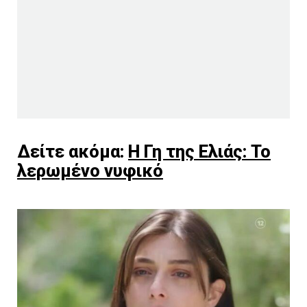
Δείτε ακόμα:
Η Γη της Ελιάς: Το
λερωμένο νυφικό