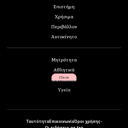
Επιστήμη
Χρήσιμα
Περιβάλλον
Αυτοκίνητο
Μητρότητα
Αθλητικά
Close
Κατοικίδια
Υγεία
Ταυτότητα
Επικοινωνία
Όροι χρήσης-
Οι ειδήσεις σε tag