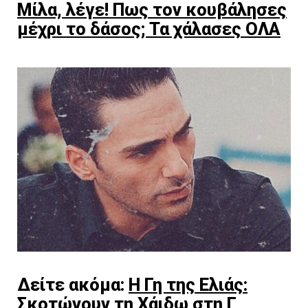
Μίλα, λέγε! Πως τον κουβάλησες
μέχρι το δάσος; Τα χάλασες ΟΛΑ
Δείτε ακόμα:
Η Γη της Ελιάς:
Σκοτώνουν τη Χάιδω στη Γ