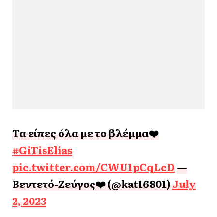
Τα είπες όλα με το βλέμμα❤️
#GiTisElias
pic.twitter.com/CWU1pCqLcD
—
Βεντετό-Ζεύγος❤️ (@kat16801)
July
2, 2023