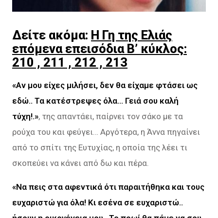
Δείτε ακόμα:
Η Γη της Ελιάς
επόμενα επεισόδια Β’ κύκλος:
210 , 211 , 212 , 213
«Αν μου είχες μιλήσει, δεν θα είχαμε φτάσει ως
εδώ.. Τα κατέστρεψες όλα… Γειά σου καλή
τύχη!.»
, της απαντάει, παίρνει τον σάκο με τα
ρούχα του και φεύγει… Αργότερα, η Άννα πηγαίνει
από το σπίτι της Ευτυχίας, η οποία της λέει τι
σκοπεύει να κάνει από δω και πέρα.
«Να πεις στα αφεντικά ότι παραιτήθηκα και τους
ευχαριστώ για όλα! Κι εσένα σε ευχαριστώ..
ήσουν η οικογένεια μου.. Το πρωί θα πάμε να σου