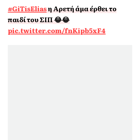
#GiTisElias
η Αρετή άμα έρθει το
παιδί του ΣΙΠ 😂😂
pic.twitter.com/fnKipb5xF4