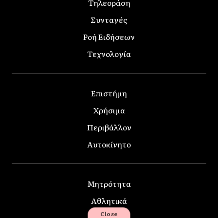
Τηλεοράση
Συνταγές
Ροή Ειδήσεων
Τεχνολογία
Επιστήμη
Χρήσιμα
Περιβάλλον
Αυτοκίνητο
Μητρότητα
Αθλητικά
Close
Κατοικίδια