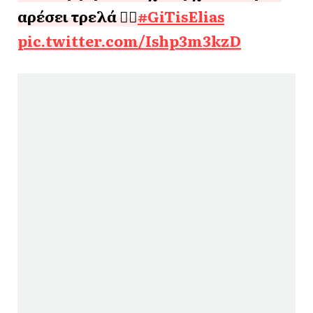
αρέσει τρελά ❤️‍🔥
#GiTisElias
pic.twitter.com/Ishp3m3kzD