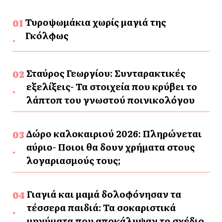
Τυροψωμάκια χωρίς μαγιά της
Γκόλφως
Σταύρος Γεωργίου: Συνταρακτικές
εξελίξεις- Τα στοιχεία που κρύβει το
λάπτοπ του γνωστού ποινικολόγου
Δώρο καλοκαιριού 2026: Πληρώνεται
αύριο- Ποιοι θα δουν χρήματα στους
λογαριασμούς τους;
Γιαγιά και μαμά δολοφόνησαν τα
τέσσερα παιδιά: Τα σοκαριστικά
μηνύματα που αποκάλυψαν το σχέδιο