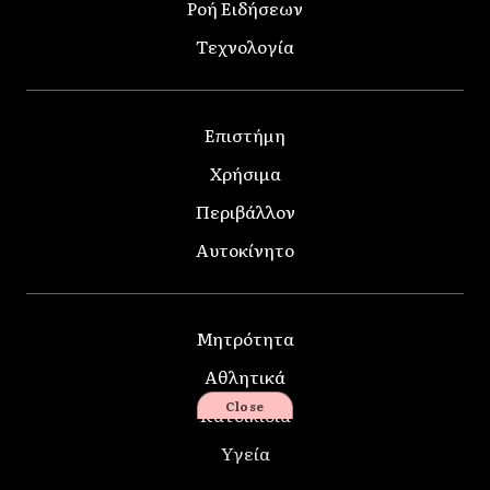
Ροή Ειδήσεων
Τεχνολογία
Επιστήμη
Χρήσιμα
Περιβάλλον
Αυτοκίνητο
Μητρότητα
Αθλητικά
Close
Κατοικίδια
Υγεία