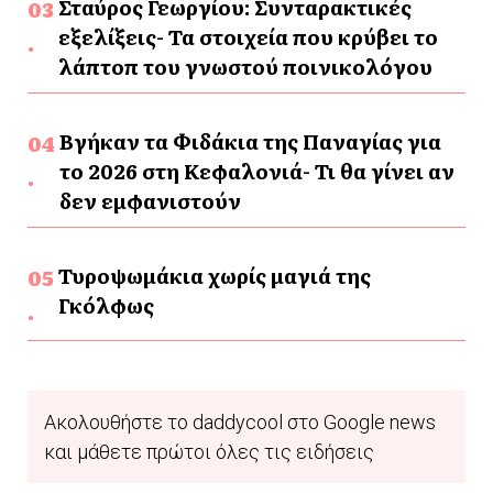
Σταύρος Γεωργίου: Συνταρακτικές
εξελίξεις- Τα στοιχεία που κρύβει το
λάπτοπ του γνωστού ποινικολόγου
Βγήκαν τα Φιδάκια της Παναγίας για
το 2026 στη Κεφαλονιά- Τι θα γίνει αν
δεν εμφανιστούν
Τυροψωμάκια χωρίς μαγιά της
Γκόλφως
Ακολουθήστε το daddycool στο Google news
και μάθετε πρώτοι όλες τις ειδήσεις