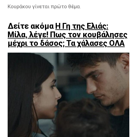
Κουράκου γίνεται πρώτο θέμα.
Δείτε ακόμα
Η Γη της Ελιάς:
Μίλα, λέγε! Πως τον κουβάλησες
μέχρι το δάσος; Τα χάλασες ΟΛΑ