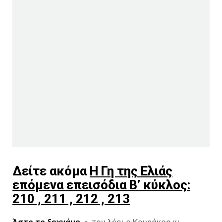
Δείτε ακόμα
Η Γη της Ελιάς
επόμενα επεισόδια Β’ κύκλος:
210 , 211 , 212 , 213
Άστο το ξεχνάμε..
», του λέει ο Κουράκος κι