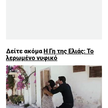
Δείτε ακόμα
Η Γη της Ελιάς: Το
λερωμένο νυφικό