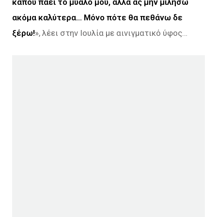
κάπου πάει το μυαλό μου, αλλά ας μην μιλήσω
ακόμα καλύτερα… Μόνο πότε θα πεθάνω δε
ξέρω!
», λέει στην Ιουλία με αινιγματικό ύφος…