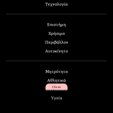
Τεχνολογία
Επιστήμη
Χρήσιμα
Περιβάλλον
Αυτοκίνητο
Μητρότητα
Αθλητικά
Close
Κατοικίδια
Υγεία