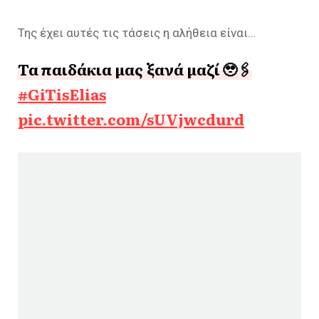
Της έχει αυτές τις τάσεις η αλήθεια είναι…
Τα παιδάκια μας ξανά μαζί 🥹🖇️
#GiTisElias
pic.twitter.com/sUVjwcdurd