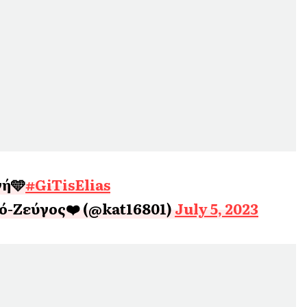
νή🩵
#GiTisElias
ό-Ζεύγος❤️ (@kat16801)
July 5, 2023