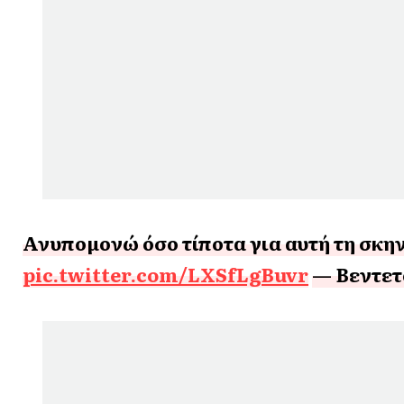
Ανυπομονώ όσο τίποτα για αυτή τη σκη
pic.twitter.com/LXSfLgBuvr
— Βεντετ