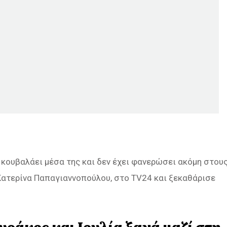
υ κουβαλάει μέσα της και δεν έχει φανερώσει ακόμη στου
Κατερίνα Παπαγιαννοπούλου, στο TV24 και ξεκαθάρισε
ουράκος και Ιουλία ξανά μαζί στη