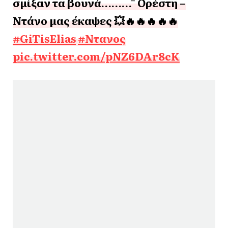
σμίξαν τα βουνά………" Ορέστη –
Ντάνο μας έκαψες 💥🔥🔥🔥🔥🔥
#GiTisElias
#Ντανος
pic.twitter.com/pNZ6DAr8cK