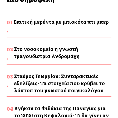
Σπιτική μερέντα με μπισκότα πτι μπερ
Στο νοσοκομείο η γνωστή
τραγουδίστρια Ανδρομάχη
Σταύρος Γεωργίου: Συνταρακτικές
εξελίξεις- Τα στοιχεία που κρύβει το
λάπτοπ του γνωστού ποινικολόγου
Βγήκαν τα Φιδάκια της Παναγίας για
το 2026 στη Κεφαλονιά- Τι θα γίνει αν