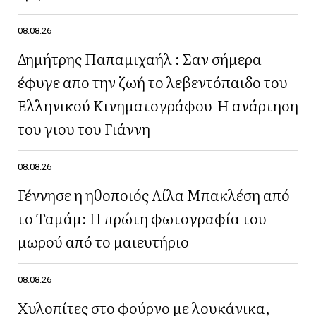
08.08.26
Δημήτρης Παπαμιχαήλ : Σαν σήμερα
έφυγε απο την ζωή το λεβεντόπαιδο του
Ελληνικού Κινηματογράφου-Η ανάρτηση
του γιου του Γιάννη
08.08.26
Γέννησε η ηθοποιός Λίλα Μπακλέση από
το Ταμάμ: Η πρώτη φωτογραφία του
μωρού από το μαιευτήριο
08.08.26
Χυλοπίτες στο φούρνο με λουκάνικα,