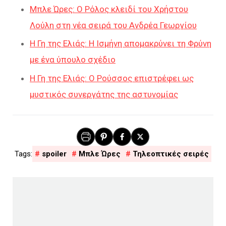
Μπλε Ώρες: Ο Ρόλος κλειδί του Χρήστου
Λούλη στη νέα σειρά του Ανδρέα Γεωργίου
Η Γη της Ελιάς: Η Ισμήνη απομακρύνει τη Φρύνη
με ένα ύπουλο σχέδιο
Η Γη της Ελιάς: Ο Ρούσσος επιστρέφει ως
μυστικός συνεργάτης της αστυνομίας
spoiler
Μπλε Ώρες
Τηλεοπτικές σειρές