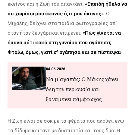
εκείνος και η Ζωή του απαντάει:
«Επειδή ήθελα να
σε χωρίσω μου έκανες ό,τι μου έκανες»
. Ο
Μιχάλης, δείχνει στα παιδιά φωτογραφίες απ’
όταν ήταν ζευγάρι,και επιμένει:
«Πώς γίνεται να
έκανα κάτι κακό στη γυναίκα που αγάπησα;
Φταίω, όμως, γιατί σ’ αγάπησα και σε πίστεψα»
.
04.06.2026
Να μ’αγαπάς: Ο Μάκης χάνει
όλη την περιουσία και
ξαναμένει πάμφτωχος
Η Ζωή είναι σε σοκ με τα ψέματα που ακούει, ενώ
τα δίδυμα κοιτάνε με δυσπιστία και τους δύο. Η