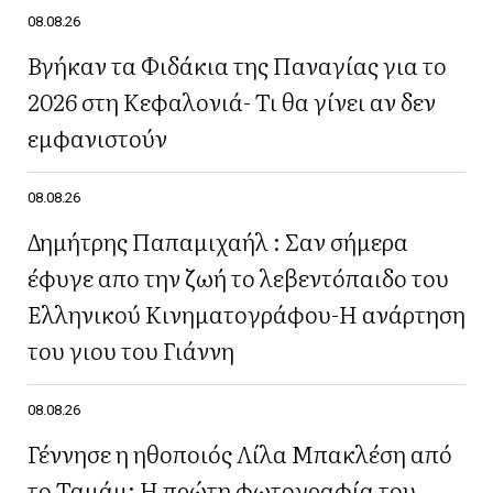
08.08.26
Βγήκαν τα Φιδάκια της Παναγίας για το
2026 στη Κεφαλονιά- Τι θα γίνει αν δεν
εμφανιστούν
08.08.26
Δημήτρης Παπαμιχαήλ : Σαν σήμερα
έφυγε απο την ζωή το λεβεντόπαιδο του
Ελληνικού Κινηματογράφου-Η ανάρτηση
του γιου του Γιάννη
08.08.26
Γέννησε η ηθοποιός Λίλα Μπακλέση από
το Ταμάμ: Η πρώτη φωτογραφία του