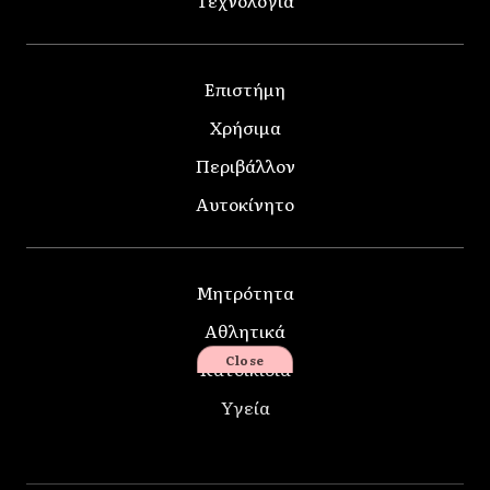
Τεχνολογία
Επιστήμη
Χρήσιμα
Περιβάλλον
Αυτοκίνητο
Μητρότητα
Αθλητικά
Close
Κατοικίδια
Υγεία