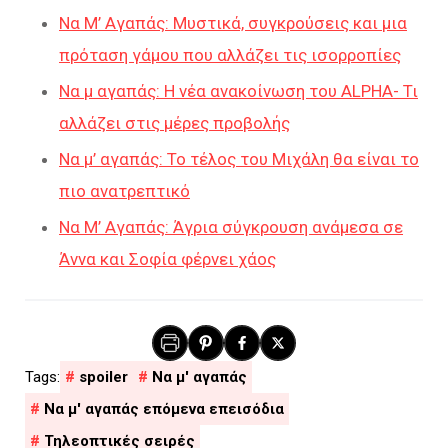
Να Μ’ Αγαπάς: Μυστικά, συγκρούσεις και μια
πρόταση γάμου που αλλάζει τις ισορροπίες
Να μ αγαπάς: Η νέα ανακοίνωση του ALPHA- Τι
αλλάζει στις μέρες προβολής
Να μ’ αγαπάς: Το τέλος του Μιχάλη θα είναι το
πιο ανατρεπτικό
Να Μ’ Αγαπάς: Άγρια σύγκρουση ανάμεσα σε
Άννα και Σοφία φέρνει χάος
spoiler
Να μ' αγαπάς
Να μ' αγαπάς επόμενα επεισόδια
Τηλεοπτικές σειρές