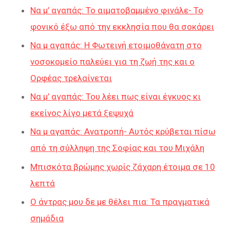
Να μ’ αγαπάς: Το αιματοβαμμένο φινάλε- Το
φονικό έξω από την εκκλησία που θα σοκάρει
Να μ αγαπάς: Η Φωτεινή ετοιμοθάνατη στο
νοσοκομείο παλεύει για τη ζωή της και ο
Ορφέας τρελαίνεται
Να μ’ αγαπάς: Του λέει πως είναι έγκυος κι
εκείνος λίγο μετά ξεψυχά
Να μ αγαπάς: Ανατροπή- Αυτός κρύβεται πίσω
από τη σύλληψη της Σοφίας και του Μιχάλη
Μπισκότα βρώμης χωρίς ζάχαρη έτοιμα σε 10
λεπτά
Ο άντρας μου δε με θέλει πια: Τα πραγματικά
σημάδια