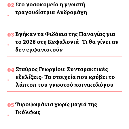
Στο νοσοκομείο η γνωστή
τραγουδίστρια Ανδρομάχη
Βγήκαν τα Φιδάκια της Παναγίας για
το 2026 στη Κεφαλονιά- Τι θα γίνει αν
δεν εμφανιστούν
Σταύρος Γεωργίου: Συνταρακτικές
εξελίξεις- Τα στοιχεία που κρύβει το
λάπτοπ του γνωστού ποινικολόγου
Τυροψωμάκια χωρίς μαγιά της
Γκόλφως