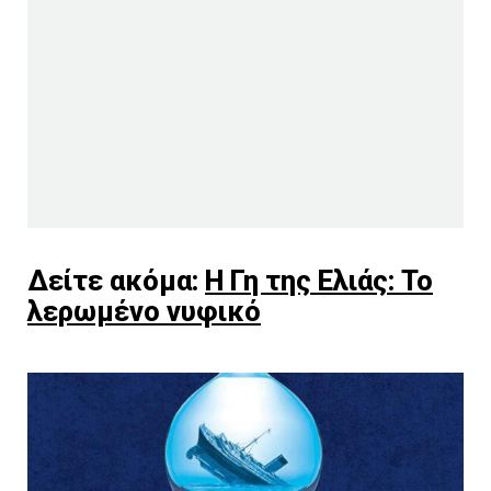
Δείτε ακόμα:
Η Γη της Ελιάς: Το
λερωμένο νυφικό