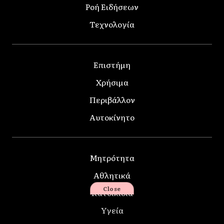
Ροή Ειδήσεων
Τεχνολογία
Επιστήμη
Χρήσιμα
Περιβάλλον
Αυτοκίνητο
Μητρότητα
Αθλητικά
Close
Κατοικίδια
Υγεία