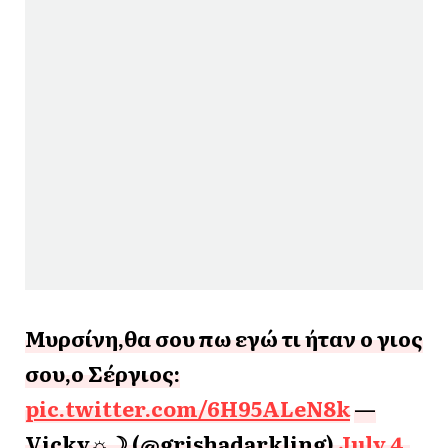
Μυρσίνη,θα σου πω εγώ τι ήταν ο γιος
σου,ο Σέργιος:
pic.twitter.com/6H95ALeN8k
—
Vicky☼☽ (@grishadarkling)
July 4,