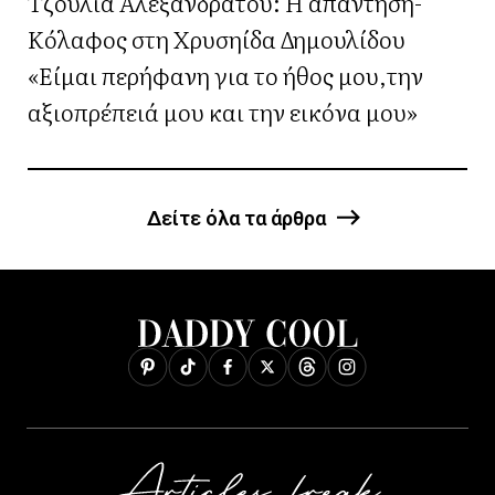
Τζούλια Αλεξανδράτου: Η απάντηση-
Κόλαφος στη Χρυσηίδα Δημουλίδου
«Είμαι περήφανη για το ήθος μου,την
αξιοπρέπειά μου και την εικόνα μου»
Δείτε όλα τα άρθρα