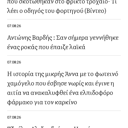
που σκοτώθηκαν στο φρικτό τροχαίο- Τι
λέει ο οδηγός του φορτηγού (Βίντεο)
07.08.26
Αντώνης Βαρδής : Σαν σήμερα γεννήθηκε
ένας ροκάς που έπαιζε λαϊκά
07.08.26
Η ιστορία της μικρής Άννα με το φωτεινό
χαμόγελο που έσβησε νωρίς και έγινε η
αιτία να ανακαλυφθεί ένα ελπιδοφόρο
φάρμακο για τον καρκίνο
07.08.26