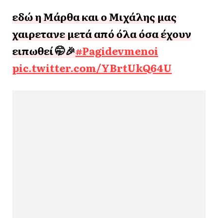
εδώ η Μάρθα και ο Μιχάλης μας
χαιρετανε μετά από όλα όσα έχουν
ειπωθεί 🤭🎉
#Pagidevmenoi
pic.twitter.com/YBrtUkQ64U