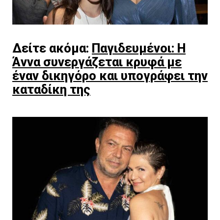
Δείτε ακόμα:
Παγιδευμένοι: Η
Άννα συνεργάζεται κρυφά με
έναν δικηγόρο και υπογράφει την
καταδίκη της