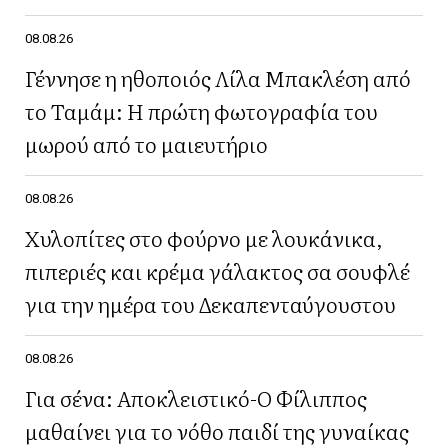
08.08.26
Γέννησε η ηθοποιός Λίλα Μπακλέση από
το Ταμάμ: Η πρώτη φωτογραφία του
μωρού από το μαιευτήριο
08.08.26
Χυλοπίτες στο φούρνο με λουκάνικα,
πιπεριές και κρέμα γάλακτος σα σουφλέ
για την ημέρα του Δεκαπενταύγουστου
08.08.26
Για σένα: Αποκλειστικό-Ο Φίλιππος
μαθαίνει για το νόθο παιδί της γυναίκας