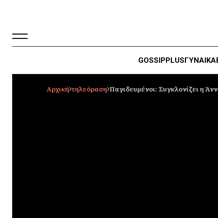
GOSSIP
PLUS
ΓΥΝΑΙΚΑ
Αρχική
τηλεόραση
Παγιδευμένοι: Συγκλονίζει η Άνν