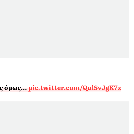
ης όμως…
pic.twitter.com/QulSvJgK7z