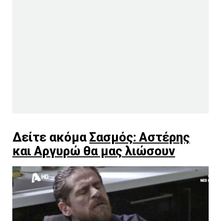
Δείτε ακόμα
Σασμός: Αστέρης
και Αργυρώ θα μας λιώσουν