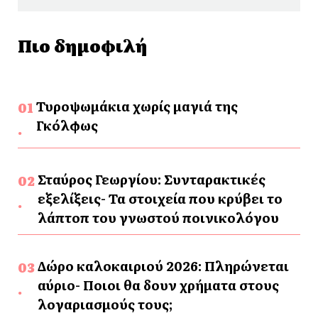
Πιο δημοφιλή
Τυροψωμάκια χωρίς μαγιά της
Γκόλφως
Σταύρος Γεωργίου: Συνταρακτικές
εξελίξεις- Τα στοιχεία που κρύβει το
λάπτοπ του γνωστού ποινικολόγου
Δώρο καλοκαιριού 2026: Πληρώνεται
αύριο- Ποιοι θα δουν χρήματα στους
λογαριασμούς τους;