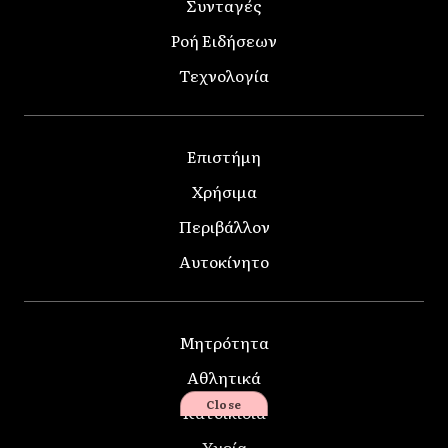
Συνταγές
Ροή Ειδήσεων
Τεχνολογία
Επιστήμη
Χρήσιμα
Περιβάλλον
Αυτοκίνητο
Μητρότητα
Αθλητικά
Close
Κατοικίδια
Υγεία