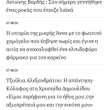
Αντώνης Βαρδής : Σαν σήμερα γεννήθηκε
ένας ροκάς που έπαιζε λαϊκά
07.08.26
Η ιστορία της μικρής Άννα με το φωτεινό
χαμόγελο που έσβησε νωρίς και έγινε η
αιτία να ανακαλυφθεί ένα ελπιδοφόρο
φάρμακο για τον καρκίνο
07.08.26
Τζούλια Αλεξανδράτου: Η απάντηση-
Κόλαφος στη Χρυσηίδα Δημουλίδου
«Είμαι περήφανη για το ήθος μου,την
αξιοπρέπειά μου και την εικόνα μου»