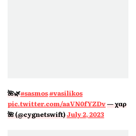
🌺🌿
#sasmos
#vasilikos
pic.twitter.com/aaVN0fYZDv
— χαρ
🌺 (@cygnetswift)
July 2, 2023