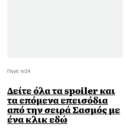
Πηγή: tv24
Δείτε όλα τα spoiler και
τα επόμενα επεισόδια
από την σειρά Σασμός με
ένα κλικ εδώ