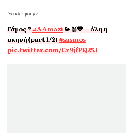
Θα κλάψουμε…
Γάμος ?
#AAmazi
💫🥈💙… όλη η
σκηνή (part 1/2)
#sasmos
pic.twitter.com/Cz9jfPQ25J