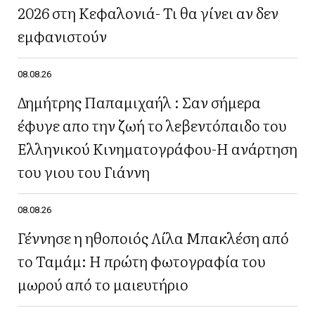
2026 στη Κεφαλονιά- Τι θα γίνει αν δεν
εμφανιστούν
08.08.26
Δημήτρης Παπαμιχαήλ : Σαν σήμερα
έφυγε απο την ζωή το λεβεντόπαιδο του
Ελληνικού Κινηματογράφου-Η ανάρτηση
του γιου του Γιάννη
08.08.26
Γέννησε η ηθοποιός Λίλα Μπακλέση από
το Ταμάμ: Η πρώτη φωτογραφία του
μωρού από το μαιευτήριο