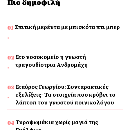
Πιο δημοφιλή
Σπιτική μερέντα με μπισκότα πτι μπερ
Στο νοσοκομείο η γνωστή
τραγουδίστρια Ανδρομάχη
Σταύρος Γεωργίου: Συνταρακτικές
εξελίξεις- Τα στοιχεία που κρύβει το
λάπτοπ του γνωστού ποινικολόγου
Τυροψωμάκια χωρίς μαγιά της
Γκόλφως