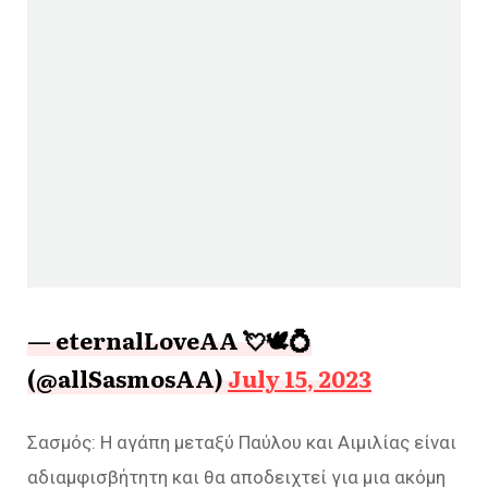
— eternalLoveAA 💘🕊️💍
(@allSasmosAA)
July 15, 2023
Σασμός: Η αγάπη μεταξύ Παύλου και Αιμιλίας είναι
αδιαμφισβήτητη και θα αποδειχτεί για μια ακόμη