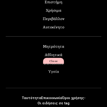
Επιστήμη
Χρήσιμα
Περιβάλλον
Αυτοκίνητο
Μητρότητα
Αθλητικά
Close
Κατοικίδια
Υγεία
Ταυτότητα
Επικοινωνία
Όροι χρήσης-
Οι ειδήσεις σε tag