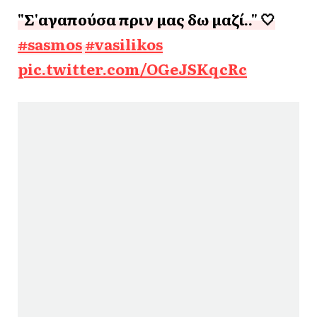
"Σ'αγαπούσα πριν μας δω μαζί.." 🤍
#sasmos
#vasilikos
pic.twitter.com/OGeJSKqcRc