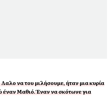
Λαλο να του μιλήσουμε, ήταν μια κυρία
γώ έναν Μαθιό. Έναν να σκότωνε για