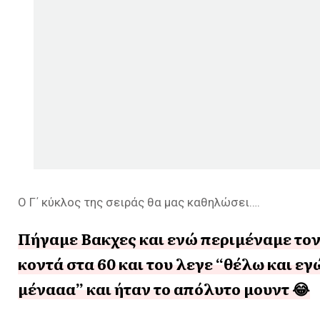
Ο Γ΄ κύκλος της σειράς θα μας καθηλώσει….
Πήγαμε Βακχες και ενώ περιμέναμε τον 
κοντά στα 60 και του λεγε “θέλω και ε
μένααα” και ήταν το απόλυτο μουντ 😂