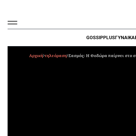
GOSSIP
PLUS
ΓΥΝΑΙΚΑ
Αρχική
τηλεόραση
Σασμός: Η Θοδώρα παίρνει στο σπ