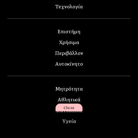
Τεχνολογία
Επιστήμη
Χρήσιμα
Περιβάλλον
Αυτοκίνητο
Μητρότητα
Αθλητικά
Close
Κατοικίδια
Υγεία