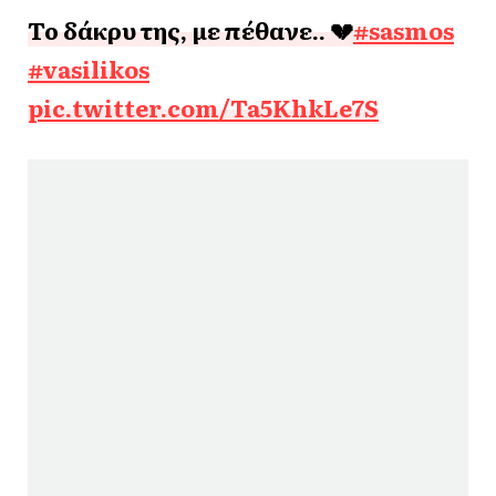
Το δάκρυ της, με πέθανε.. 💔
#sasmos
#vasilikos
pic.twitter.com/Ta5KhkLe7S