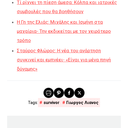
Τί ρίχνει τη πίεση άμεσα: Κόλπα και ιατρικές
συμβουλές που θα βοηθήσουν
Η Γη της Ελιάς: Μιχάλης και Ισμήνη στα
μαχαίρια- Την εκδικείται με τον χειρότερο
τρόπο
Σταύρος Φλώρος: Η νέα του ανάρτηση
συγκινεί και εμπνέει- «Είναι για μένα πηγή
δύναμης»
survivor
Γιωργος Λιανος