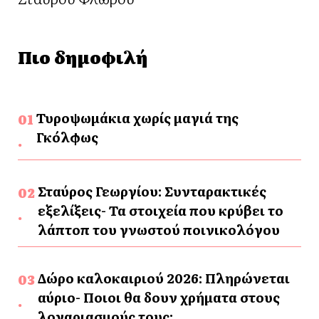
Πιο δημοφιλή
Τυροψωμάκια χωρίς μαγιά της
Γκόλφως
Σταύρος Γεωργίου: Συνταρακτικές
εξελίξεις- Τα στοιχεία που κρύβει το
λάπτοπ του γνωστού ποινικολόγου
Δώρο καλοκαιριού 2026: Πληρώνεται
αύριο- Ποιοι θα δουν χρήματα στους
λογαριασμούς τους;