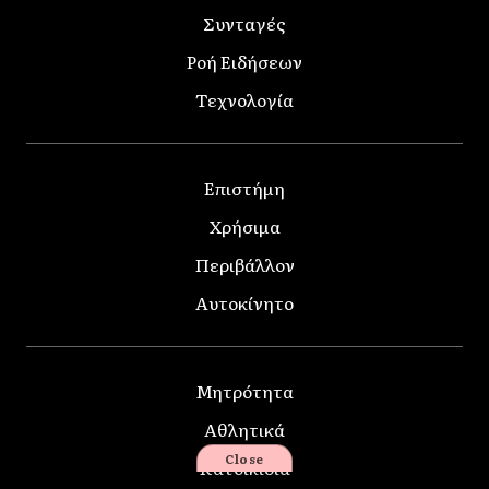
Συνταγές
Ροή Ειδήσεων
Τεχνολογία
Επιστήμη
Χρήσιμα
Περιβάλλον
Αυτοκίνητο
Μητρότητα
Αθλητικά
Close
Κατοικίδια