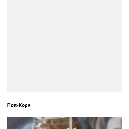
Ποπ-Κορν