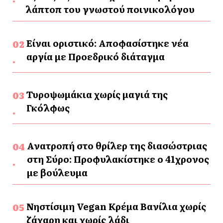
λάπτοπ του γνωστού ποινικολόγου
Είναι οριστικό: Αποφασίστηκε νέα
αργία με Προεδρικό διάταγμα
Τυροψωμάκια χωρίς μαγιά της
Γκόλφως
Ανατροπή στο θρίλερ της διασώστριας
στη Σύρο: Προφυλακίστηκε ο 41χρονος
με βούλευμα
Νηστίσιμη Vegan Κρέμα Βανίλια χωρίς
ζάχαρη και χωρίς λάδι