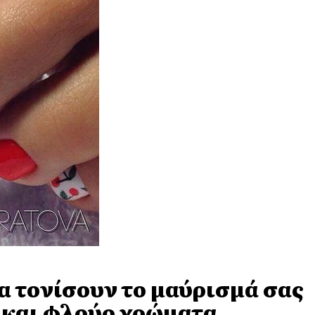
θα τονίσουν το μαύρισμά σας
λ και φλούο χρώματα