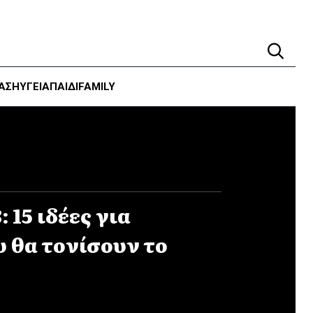
ΑΣΗ
ΥΓΕΊΑ
ΠΑΙΔΙ
FAMILY
 15 ιδέες για
 θα τονίσουν το