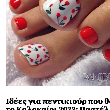
Ιδέες για πεντικιούρ που 
το Καλοκαίρι 2023: Παστέ