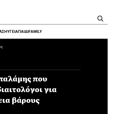
ΑΣΗ
ΥΓΕΊΑ
ΠΑΙΔΙ
FAMILY
υς
 παλάμης που
ιαιτολόγοι για
εια βάρους