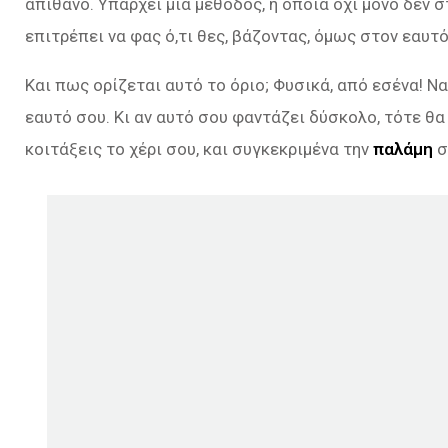
απίθανο. Υπάρχει μία μέθοδος, η οποία όχι μόνο δεν 
επιτρέπει να φας ό,τι θες, βάζοντας, όμως στον εαυτό
Και πως ορίζεται αυτό το όριο; Φυσικά, από εσένα! Να
εαυτό σου. Κι αν αυτό σου φαντάζει δύσκολο, τότε θα 
κοιτάξεις το χέρι σου, και συγκεκριμένα την
παλάμη
σ