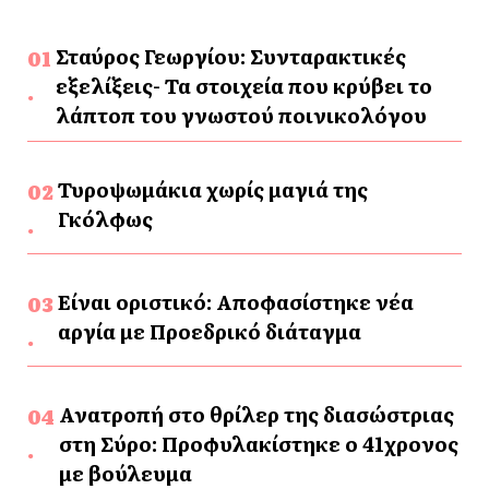
Σταύρος Γεωργίου: Συνταρακτικές
εξελίξεις- Τα στοιχεία που κρύβει το
λάπτοπ του γνωστού ποινικολόγου
Τυροψωμάκια χωρίς μαγιά της
Γκόλφως
Είναι οριστικό: Αποφασίστηκε νέα
αργία με Προεδρικό διάταγμα
Ανατροπή στο θρίλερ της διασώστριας
στη Σύρο: Προφυλακίστηκε ο 41χρονος
με βούλευμα