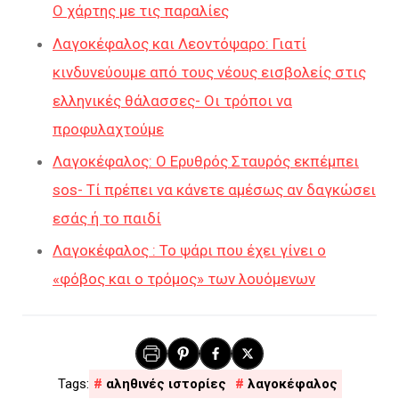
Ο χάρτης με τις παραλίες
Λαγοκέφαλος και Λεοντόψαρο: Γιατί
κινδυνεύουμε από τους νέους εισβολείς στις
ελληνικές θάλασσες- Οι τρόποι να
προφυλαχτούμε
Λαγοκέφαλος: Ο Ερυθρός Σταυρός εκπέμπει
sos- Τί πρέπει να κάνετε αμέσως αν δαγκώσει
εσάς ή το παιδί
Λαγοκέφαλος : Το ψάρι που έχει γίνει ο
«φόβος και ο τρόμος» των λουόμενων
αληθινές ιστορίες
λαγοκέφαλος