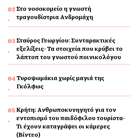
Στο νοσοκομείο η γνωστή
τραγουδίστρια Ανδρομάχη
Σταύρος Γεωργίου: Συνταρακτικές
εξελίξεις- Τα στοιχεία που κρύβει το
λάπτοπ του γνωστού ποινικολόγου
Τυροψωμάκια χωρίς μαγιά της
Γκόλφως
Κρήτη: Ανθρωποκυνηγητό για τον
εντοπισμό του παιδόφιλου τουρίστα-
Τι έχουν καταγράψει οι κάμερες
(Βίντεο)