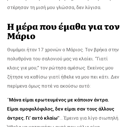
στέρησαν τη μισή μου γλώσσα, δεν λύγισα.
H μέρα που έμαθα για τον
Μάριο
Θυμάμαι ήταν 17 χρονών ο Μάριος. Τον βρήκα στην
πολυθρόνα του σαλονιού μας να κλαίει. ‘‘Γιατί
κλαις γιε μου;’’ τον ρώτησα αμέσως. Εκείνος μου
ζήτησε να καθίσω γιατί ήθελε να μου πει κάτι. Δεν
περίμενα όμως ποτέ να ακούσω αυτό:
‘‘
Μάνα είμαι ερωτευμένος με κάποιον άντρα.
Είμαι ομοφυλόφιλος, δεν είμαι σαν τους άλλους
άντρες. Γι’ αυτό κλαίω’
’… Έμεινα για λίγο σιωπηλή.
Ήθελα να κατανοήσω αυτό που μόλις είχα