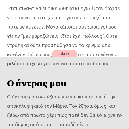
Έτσι σιγά-σιγά εξοικειώθηκα κι εγώ. Όταν άρχισε
να ακούγεται στο χωριό, εγώ δεν το συζήτησα
ποτέ με κανέναν. Μόνο κάποιοι συγχωριανοί μου
είπαν ‘‘μεν μαραζώνεις τζιαι έχει πολλούς’’. Ούτε
ντράπηκα ούτε προσπάθησα να το κρύψω από
Close
κανέναν. Ούτε όμως δέχτηκα ποτέ από κανέναν να
μιλήσει άσχημα για κανένα από τα παιδιά μου.
Ο άντρας μου
Ο άντρας μου δεν έζησε για να ακούσει αυτή την
αποκάλυψη από τον Μάριο. Τον έζησα, όμως, και
ξέρω από πρώτο χέρι πως ποτέ δεν θα έδιωχνε το
παιδί μας από το σπίτι επειδή είναι