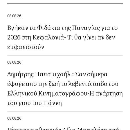
08.08.26
Βγήκαν τα Φιδάκια της Παναγίας για το
2026 στη Κεφαλονιά- Τι θα γίνει αν δεν
εμφανιστούν
08.08.26
Δημήτρης Παπαμιχαήλ : Σαν σήμερα
έφυγε απο την ζωή το λεβεντόπαιδο του
Ελληνικού Κινηματογράφου-Η ανάρτηση
του γιου του Γιάννη
08.08.26
Γέννησε η ηθοποιός Λίλα Μπακλέση από