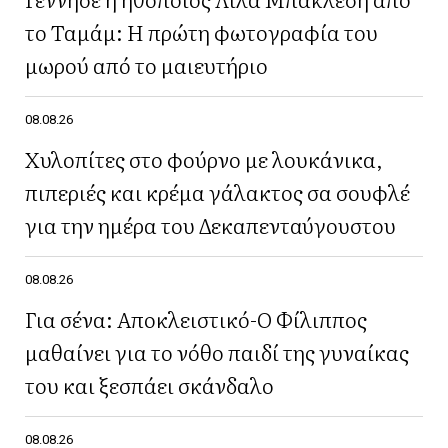
το Ταμάμ: Η πρώτη φωτογραφία του
μωρού από το μαιευτήριο
08.08.26
Χυλοπίτες στο φούρνο με λουκάνικα,
πιπεριές και κρέμα γάλακτος σα σουφλέ
για την ημέρα του Δεκαπενταύγουστου
08.08.26
Για σένα: Αποκλειστικό-Ο Φίλιππος
μαθαίνει για το νόθο παιδί της γυναίκας
του και ξεσπάει σκάνδαλο
08.08.26