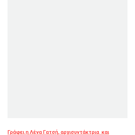
Γράφει η Λένα Γατσή, αρχισυντάκτρια και