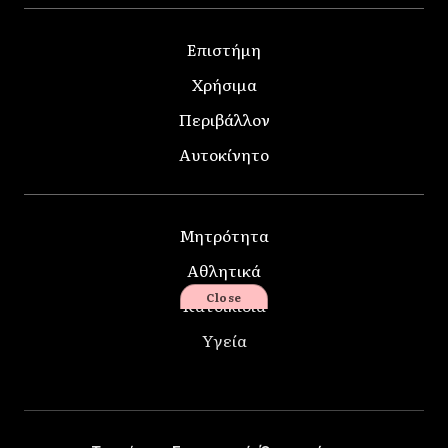
Επιστήμη
Χρήσιμα
Περιβάλλον
Αυτοκίνητο
Μητρότητα
Αθλητικά
Close
Κατοικίδια
Υγεία