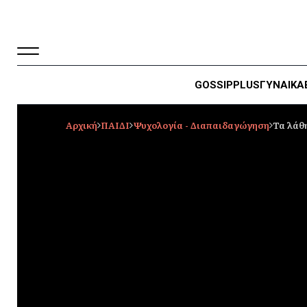
GOSSIP
PLUS
ΓΥΝΑΙΚΑ
Αρχική
ΠΑΙΔΙ
Ψυχολογία - Διαπαιδαγώγηση
Τα λάθ