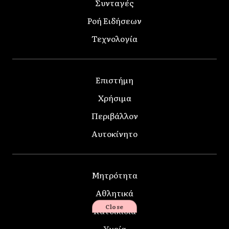
Συνταγές
Ροή Ειδήσεων
Τεχνολογία
Επιστήμη
Χρήσιμα
Περιβάλλον
Αυτοκίνητο
Μητρότητα
Αθλητικά
Close
Κατοικίδια
Υγεία