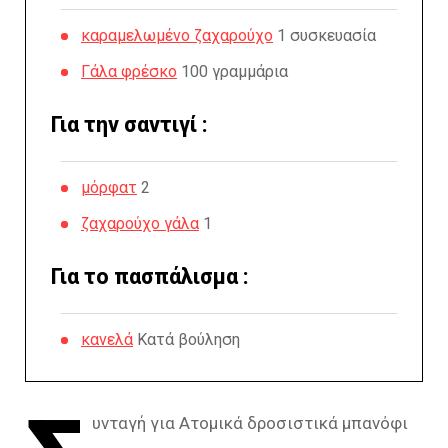
καραμελωμένο ζαχαρούχο
1 συσκευασία
Γάλα φρέσκο
100 γραμμάρια
Για την σαντιγί :
μόρφατ
2
ζαχαρούχο γάλα
1
Για το πασπάλισμα :
κανελά
Κατά βούληση
υνταγή για Ατομικά δροσιστικά μπανόφι