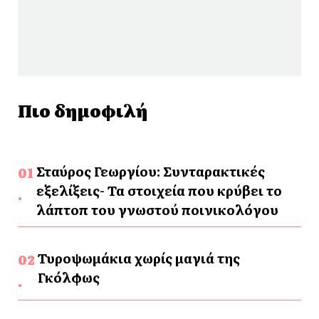
Πιο δημοφιλή
Σταύρος Γεωργίου: Συνταρακτικές
εξελίξεις- Τα στοιχεία που κρύβει το
λάπτοπ του γνωστού ποινικολόγου
Τυροψωμάκια χωρίς μαγιά της
Γκόλφως