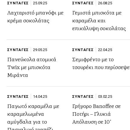
ΣΥΝΤΑΓΕΣ
25.09.25
ΣΥΝΤΑΓΕΣ
26.08.25
Λαχταριστό μπανόφι με
Γεμιστά μπισκότα με
κρέμα σοκολάτας
καραμέλα και
επικάλυψη σοκολάτας
ΣΥΝΤΑΓΕΣ
29.05.25
ΣΥΝΤΑΓΕΣ
22.04.25
Πανεύκολα ατομικά
Σεμιφρέντο με το
Twix με μπισκότα
τσουρέκι που περίσσεψε
Μιράντα
ΣΥΝΤΑΓΕΣ
14.04.25
ΣΥΝΤΑΓΕΣ
03.02.25
Παγωτό καραμέλα με
Γρήγορο Banoffee σε
καραμελωμένα
Ποτήρι – Γλυκιά
αμύγδαλα για το
Απόλαυση σε 10’
Πασχαλινό τραπέζι