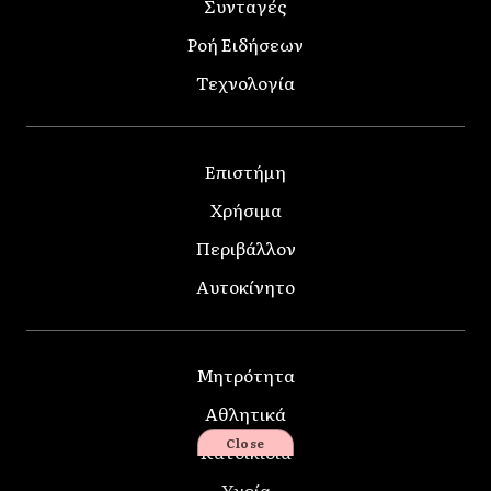
Συνταγές
Ροή Ειδήσεων
Τεχνολογία
Επιστήμη
Χρήσιμα
Περιβάλλον
Αυτοκίνητο
Μητρότητα
Αθλητικά
Close
Κατοικίδια
Υγεία