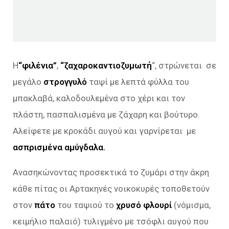
Η
“φιλένια”
,
“ζαχαροκαντιοζυμωτή
“, στρώνεται σε
μεγάλο
στρογγυλό
ταψί με λεπτά φύλλα του
μπακλαβά, καλοδουλεμένα στο χέρι και τον
πλάστη, πασπαλισμένα με ζάχαρη και βούτυρο.
Αλείφετε με κροκάδι αυγού και γαρνίρεται με
ασπρισμένα αμύγδαλα.
Ανασηκώνοντας προσεκτικά το ζυμάρι στην άκρη
κάθε πίτας οι Αρτακηνές νοικοκυρές τοποθετούν
στον
πάτο
του ταψιού το
χρυσό φλουρί
(νόμισμα,
κειμήλιο παλαιό) τυλιγμένο με τσόφλι αυγού που