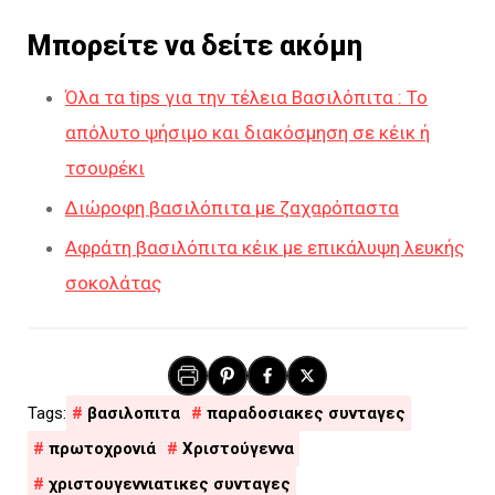
Μπορείτε να δείτε ακόμη
Όλα τα tips για την τέλεια Βασιλόπιτα : Το
απόλυτο ψήσιμο και διακόσμηση σε κέικ ή
τσουρέκι
Διώροφη βασιλόπιτα με ζαχαρόπαστα
Αφράτη βασιλόπιτα κέικ με επικάλυψη λευκής
σοκολάτας
βασιλοπιτα
παραδοσιακες συνταγες
πρωτοχρονιά
Χριστούγεννα
χριστουγεννιατικες συνταγες