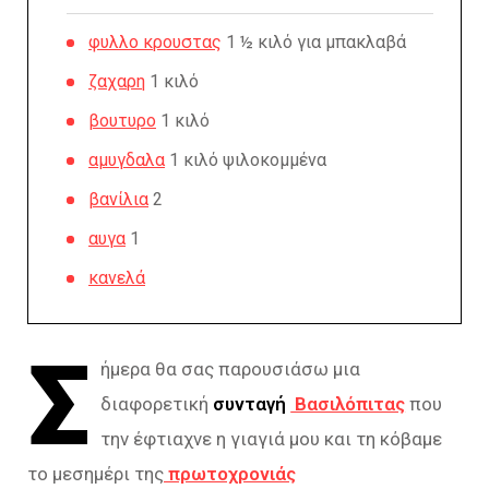
φυλλο κρουστας
1 ½ κιλό για μπακλαβά
ζαχαρη
1 κιλό
βουτυρο
1 κιλό
αμυγδαλα
1 κιλό ψιλοκομμένα
βανίλια
2
αυγα
1
κανελά
Σ
ήμερα θα σας παρουσιάσω μια
διαφορετική
συνταγή
Βασιλόπιτας
που
την έφτιαχνε η γιαγιά μου και τη κόβαμε
το μεσημέρι της
πρωτοχρονιάς