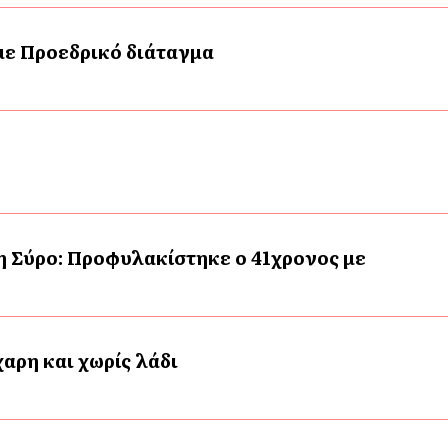
 με Προεδρικό διάταγμα
η Σύρο: Προφυλακίστηκε ο 41χρονος με
αρη και χωρίς λάδι