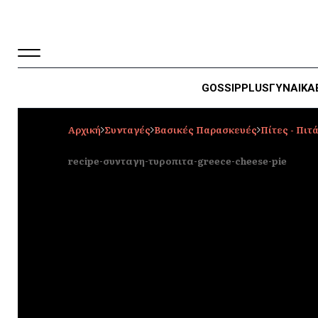
GOSSIP
PLUS
ΓΥΝΑΙΚΑ
Αρχική
Συνταγές
Βασικές Παρασκευές
Πίτες - Πιτ
recipe-συνταγη-τυροπιτα-greece-cheese-pie