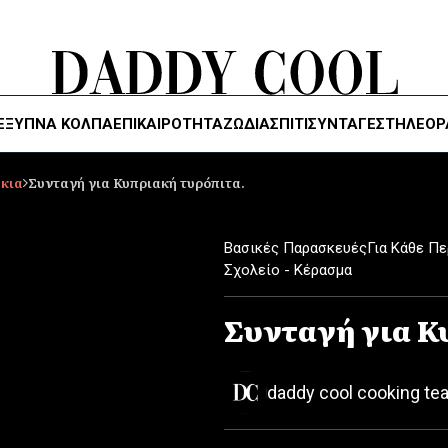
ΈΞΥΠΝΑ ΚΌΛΠΑ
ΕΠΙΚΑΙΡΟΤΗΤΑ
ΖΏΔΙΑ
ΣΠΙΤΙ
ΣΥΝΤΑΓΕΣ
ΤΗΛΕΌΡ
άκια
Συνταγή για Κυπριακή τυρόπιτα.
Βασικές Παρασκευές
Για Κάθε Π
Σχολείο - Κέρασμα
Συνταγή για Κ
daddy cool cooking te