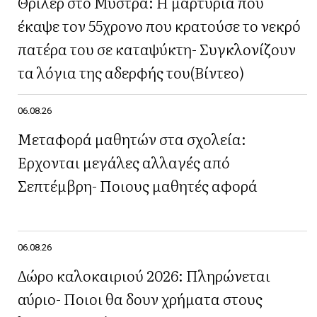
Θρίλερ στο Μυστρά: Η μαρτυρία που
έκαψε τον 55χρονο που κρατούσε το νεκρό
πατέρα του σε καταψύκτη- Συγκλονίζουν
τα λόγια της αδερφής του(Βίντεο)
06.08.26
Μεταφορά μαθητών στα σχολεία:
Έρχονται μεγάλες αλλαγές από
Σεπτέμβρη- Ποιους μαθητές αφορά
06.08.26
Δώρο καλοκαιριού 2026: Πληρώνεται
αύριο- Ποιοι θα δουν χρήματα στους