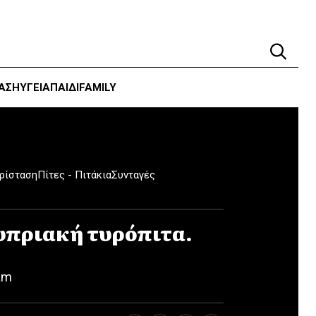
ΑΣΗ
ΥΓΕΊΑ
ΠΑΙΔΙ
FAMILY
ερίσταση
Πίτες - Πιτάκια
Συνταγές
υπριακή τυρόπιτα.
am