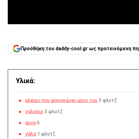
Προσθήκη του daddy-cool.gr ως προτεινόμενη πη
Υλικά:
αλέυρι που φουσκώνει μόνο του
3 φλυτζ.
χαλούμι
3 φλυτζ.
αυγα
6
γάλα
1 φλυτζ.