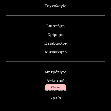
Τεχνολογία
Επιστήμη
Χρήσιμα
Περιβάλλον
Αυτοκίνητο
Μητρότητα
Αθλητικά
Close
Κατοικίδια
Υγεία