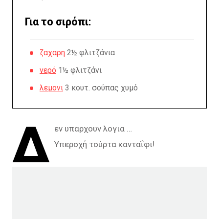
Για το σιρόπι:
ζαχαρη
2½ φλιτζάνια
νερό
1½ φλιτζάνι
λεμονι
3 κουτ. σούπας χυμό
Δ
εν υπαρχουν λογια …
Υπεροχή τούρτα κανταΐφι!