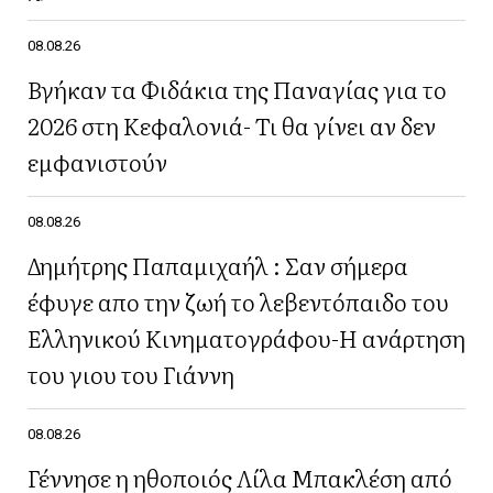
08.08.26
Βγήκαν τα Φιδάκια της Παναγίας για το
2026 στη Κεφαλονιά- Τι θα γίνει αν δεν
εμφανιστούν
08.08.26
Δημήτρης Παπαμιχαήλ : Σαν σήμερα
έφυγε απο την ζωή το λεβεντόπαιδο του
Ελληνικού Κινηματογράφου-Η ανάρτηση
του γιου του Γιάννη
08.08.26
Γέννησε η ηθοποιός Λίλα Μπακλέση από