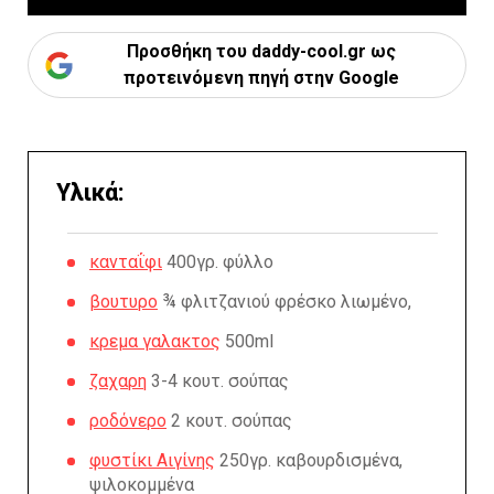
Προσθήκη του daddy-cool.gr ως
προτεινόμενη πηγή στην Google
Υλικά:
κανταΐφι
400γρ. φύλλο
βουτυρο
¾ φλιτζανιού φρέσκο λιωμένο,
κρεμα γαλακτος
500ml
ζαχαρη
3-4 κουτ. σούπας
ροδόνερο
2 κουτ. σούπας
φυστίκι Αιγίνης
250γρ. καβουρδισμένα,
ψιλοκομμένα