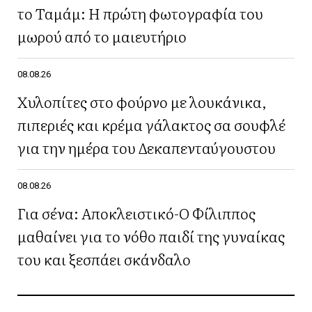
το Ταμάμ: Η πρώτη φωτογραφία του
μωρού από το μαιευτήριο
08.08.26
Χυλοπίτες στο φούρνο με λουκάνικα,
πιπεριές και κρέμα γάλακτος σα σουφλέ
για την ημέρα του Δεκαπενταύγουστου
08.08.26
Για σένα: Αποκλειστικό-Ο Φίλιππος
μαθαίνει για το νόθο παιδί της γυναίκας
του και ξεσπάει σκάνδαλο