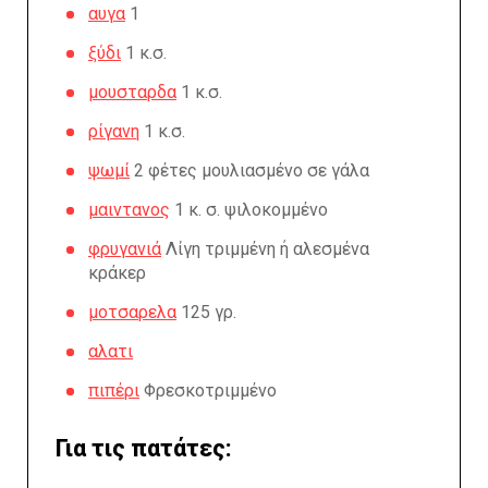
αυγα
1
ξύδι
1 κ.σ.
μουσταρδα
1 κ.σ.
ρίγανη
1 κ.σ.
ψωμί
2 φέτες μουλιασμένο σε γάλα
μαιντανος
1 κ. σ. ψιλοκομμένο
φρυγανιά
Λίγη τριμμένη ή αλεσμένα
κράκερ
μοτσαρελα
125 γρ.
αλατι
πιπέρι
Φρεσκοτριμμένο
Για τις πατάτες: