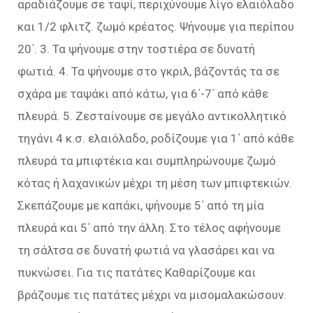
αραδιάζουμε σε ταψί, περιχύνουμε λίγο ελαιόλαδο
και 1/2 φλιτζ. ζωμό κρέατος. Ψήνουμε για περίπου
20΄. 3. Τα ψήνουμε στην τοστιέρα σε δυνατή
φωτιά. 4. Τα ψήνουμε στο γκριλ, βάζοντάς τα σε
σχάρα με ταψάκι από κάτω, για 6΄-7΄ από κάθε
πλευρά. 5. Ζεσταίνουμε σε μεγάλο αντικολλητικό
τηγάνι 4 κ.σ. ελαιόλαδο, ροδίζουμε για 1΄ από κάθε
πλευρά τα μπιφτέκια και συμπληρώνουμε ζωμό
κότας ή λαχανικών μέχρι τη μέση των μπιφτεκιών.
Σκεπάζουμε με καπάκι, ψήνουμε 5΄ από τη μία
πλευρά και 5΄ από την άλλη. Στο τέλος αφήνουμε
τη σάλτσα σε δυνατή φωτιά να γλασάρει και να
πυκνώσει. Για τις πατάτες Καθαρίζουμε και
βράζουμε τις πατάτες μέχρι να μισομαλακώσουν.