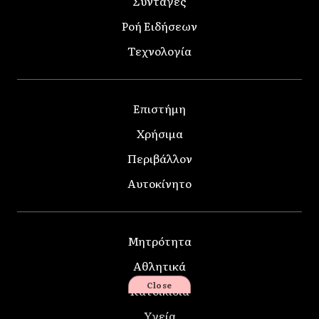
Συνταγές
Ροή Ειδήσεων
Τεχνολογία
Επιστήμη
Χρήσιμα
Περιβάλλον
Αυτοκίνητο
Μητρότητα
Αθλητικά
Close
Κατοικίδια
Υγεία