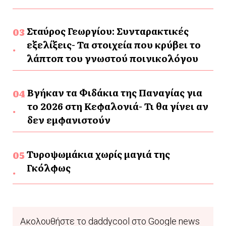
Σταύρος Γεωργίου: Συνταρακτικές
εξελίξεις- Τα στοιχεία που κρύβει το
λάπτοπ του γνωστού ποινικολόγου
Βγήκαν τα Φιδάκια της Παναγίας για
το 2026 στη Κεφαλονιά- Τι θα γίνει αν
δεν εμφανιστούν
Τυροψωμάκια χωρίς μαγιά της
Γκόλφως
Ακολουθήστε το daddycool στο Google news