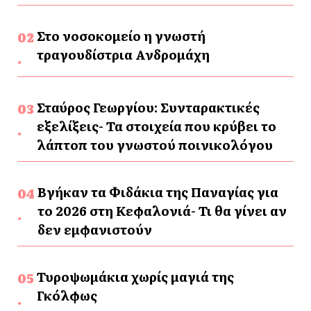
Στο νοσοκομείο η γνωστή
τραγουδίστρια Ανδρομάχη
Σταύρος Γεωργίου: Συνταρακτικές
εξελίξεις- Τα στοιχεία που κρύβει το
λάπτοπ του γνωστού ποινικολόγου
Βγήκαν τα Φιδάκια της Παναγίας για
το 2026 στη Κεφαλονιά- Τι θα γίνει αν
δεν εμφανιστούν
Τυροψωμάκια χωρίς μαγιά της
Γκόλφως