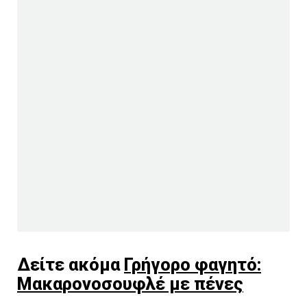
Δείτε ακόμα
Γρήγορο φαγητό:
Μακαρονοσουφλέ με πένες