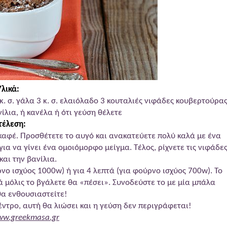
Υλικά:
3 κ. σ. γάλα 3 κ. σ. ελαιόλαδο 3 κουταλιές νιφάδες κουβερτούρα
ίλια, ή κανέλα ή ότι γεύση θέλετε
τέλεση:
 καφέ. Προσθέτετε το αυγό και ανακατεύετε πολύ καλά με ένα
για να γίνει ένα ομοιόμορφο μείγμα. Τέλος, ρίχνετε τις νιφάδε
και την βανίλια.
νο ισχύος 1000w) ή για 4 λεπτά (για φούρνο ισχύος 700w). Το
 μόλις το βγάλετε θα «πέσει». Συνοδεύστε το με μία μπάλα
α ενθουσιαστείτε!
ντρο, αυτή θα λιώσει και η γεύση δεν περιγράφεται!
w.greekmasa.gr