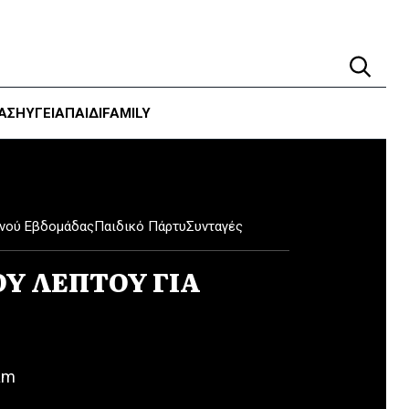
ΑΣΗ
ΥΓΕΊΑ
ΠΑΙΔΙ
FAMILY
νού Εβδομάδας
Παιδικό Πάρτυ
Συνταγές
ΟΥ ΛΕΠΤΟΥ ΓΙΑ
am