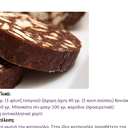
σαϊκό
Υλικά:
. (1 φλυτζ.τσαγιού) ζάχαρη άχνη 40 γρ. (5 κουτ.σούπας) Κονιά
50 γρ. Μπισκότα πτι-μπερ 100 γρ. καρύδια (προαιρετικά)
 αντικολλητικό χαρτί
τέλεση:
τη φωτιά την κατσαρόλα. Στην ίδια κατσαρόλα προσθέτετε την