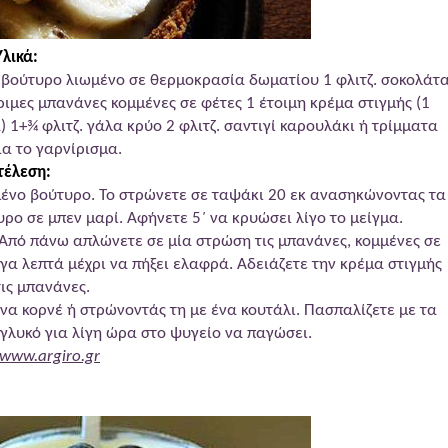
Υλικά:
κ.σ. βούτυρο λιωμένο σε θερμοκρασία δωματίου 1 φλιτζ. σοκολάτ
ιμες μπανάνες κομμένες σε φέτες 1 έτοιμη κρέμα στιγμής (1
 1+¾ φλιτζ. γάλα κρύο 2 φλιτζ. σαντιγί καρουλάκι ή τρίμματα
ια το γαρνίρισμα.
τέλεση:
ωμένο βούτυρο. Το στρώνετε σε ταψάκι 20 εκ ανασηκώνοντας τα
ρο σε μπεν μαρί. Αφήνετε 5΄ να κρυώσει λίγο το μείγμα.
 Από πάνω απλώνετε σε μία στρώση τις μπανάνες, κομμένες σε
ίγα λεπτά μέχρι να πήξει ελαφρά. Αδειάζετε την κρέμα στιγμής
ις μπανάνες.
 ένα κορνέ ή στρώνοντάς τη με ένα κουτάλι. Πασπαλίζετε με τα
γλυκό για λίγη ώρα στο ψυγείο να παγώσει.
www.argiro.gr
ούρτι και γλυκό κουταλιού