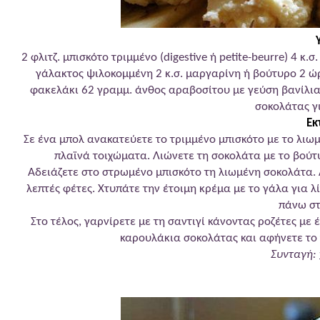
2 φλιτζ. μπισκότο τριμμένο (digestive ή petite-beurre) 4 
γάλακτος ψιλοκομμένη 2 κ.σ. μαργαρίνη ή βούτυρο 2 ώρ
φακελάκι 62 γραμμ. άνθος αραβοσίτου με γεύση βανίλια)
σοκολάτας γ
Εκ
Σε ένα μπολ ανακατεύετε το τριμμένο μπισκότο με το λι
πλαϊνά τοιχώματα. Λιώνετε τη σοκολάτα με το βούτυ
Αδειάζετε στο στρωμένο μπισκότο τη λιωμένη σοκολάτα.
λεπτές φέτες. Χτυπάτε την έτοιμη κρέμα με το γάλα για λ
πάνω στ
Στο τέλος, γαρνίρετε με τη σαντιγί κάνοντας ροζέτες με
καρουλάκια σοκολάτας και αφήνετε το 
Συνταγή:
Γρήγορο γλυκό με για