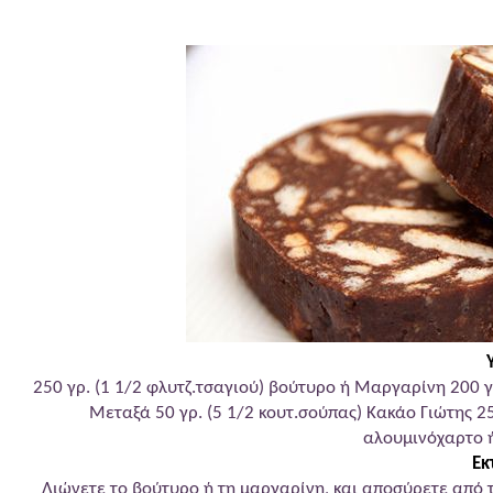
Μω
250 γρ. (1 1/2 φλυτζ.τσαγιού) βούτυρο ή Μαργαρίνη 200 γρ
Μεταξά 50 γρ. (5 1/2 κουτ.σούπας) Κακάο Γιώτης 2
αλουμινόχαρτο ή
Εκ
Λιώνετε το βούτυρο ή τη μαργαρίνη, και αποσύρετε από 