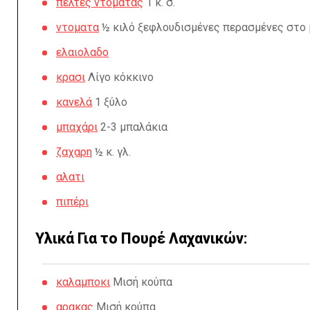
πελτές ντομάτας
1 κ. σ.
ντοματα
½ κιλό ξεφλουδισμένες περασμένες στο 
ελαιολαδο
κρασι
Λίγο κόκκινο
κανελά
1 ξύλο
μπαχάρι
2-3 μπαλάκια
ζαχαρη
½ κ. γλ.
αλατι
πιπέρι
Υλικά Για το Πουρέ Λαχανικών:
καλαμποκι
Μισή κούπα
αρακας
Μισή κούπα