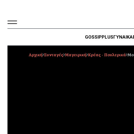
GOSSIP
PLUS
ΓΥΝΑΙΚΑ
Αρχική
Συνταγές
Μαγειρική
Κρέας - Πουλερικά
Μο