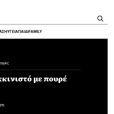
ΑΣΗ
ΥΓΕΊΑ
ΠΑΙΔΙ
FAMILY
ταγές
κινιστό με πουρέ
am