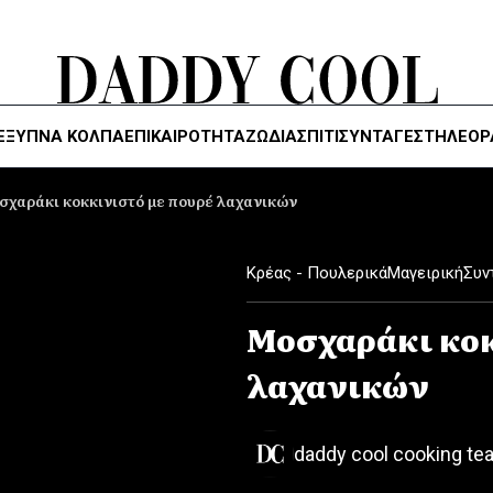
ΈΞΥΠΝΑ ΚΌΛΠΑ
ΕΠΙΚΑΙΡΟΤΗΤΑ
ΖΏΔΙΑ
ΣΠΙΤΙ
ΣΥΝΤΑΓΕΣ
ΤΗΛΕΌΡ
σχαράκι κοκκινιστό με πουρέ λαχανικών
Κρέας - Πουλερικά
Μαγειρική
Συν
Μοσχαράκι κοκ
λαχανικών
daddy cool cooking te