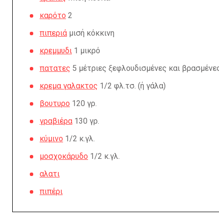
καρότο
2
πιπεριά
μισή κόκκινη
κρεμμυδι
1 μικρό
πατατες
5 μέτριες ξεφλουδισμένες και βρασμένε
κρεμα γαλακτος
1/2 φλ.τσ. (ή γάλα)
βουτυρο
120 γρ.
γραβιέρα
130 γρ.
κύμινο
1/2 κ.γλ.
μοσχοκάρυδο
1/2 κ.γλ.
αλατι
πιπέρι