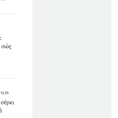
:
ε σώς
.12.25
τσέρκι
ά