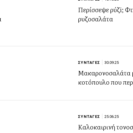
Περίσσεψε ρύζi; Φτ
α
ρυζοσαλάτα
ΣΥΝΤΑΓΕΣ
30.09.25
Μακαρονοσαλάτα μ
κοτόπουλο που πε
ΣΥΝΤΑΓΕΣ
25.06.25
η
Καλοκαιρινή τονο