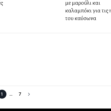
ές
με μαρούλι και
καλαμπόκι για τις 
του καύσωνα
1
…
7