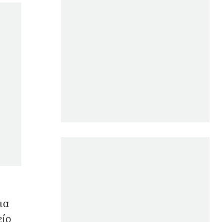
ια
είο