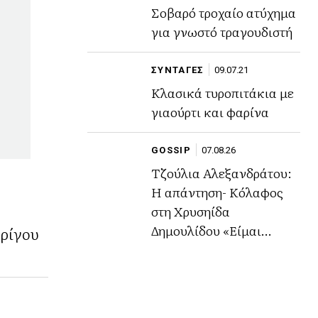
Σοβαρό τροχαίο ατύχημα
για γνωστό τραγουδιστή
ΣΥΝΤΑΓΕΣ
09.07.21
Κλασικά τυροπιτάκια με
γιαούρτι και φαρίνα
GOSSIP
07.08.26
Τζούλια Αλεξανδράτου:
Η απάντηση- Κόλαφος
στη Χρυσηίδα
Δημουλίδου «Είμαι
ρίγου
περήφανη για το ήθος
μου,την αξιοπρέπειά μου
και την εικόνα μου»