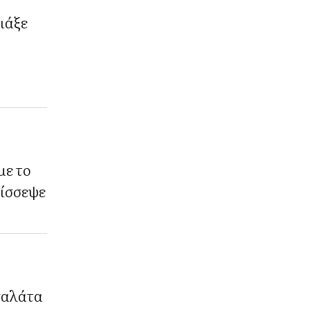
ιάξε
ε το
ρίσσεψε
σαλάτα