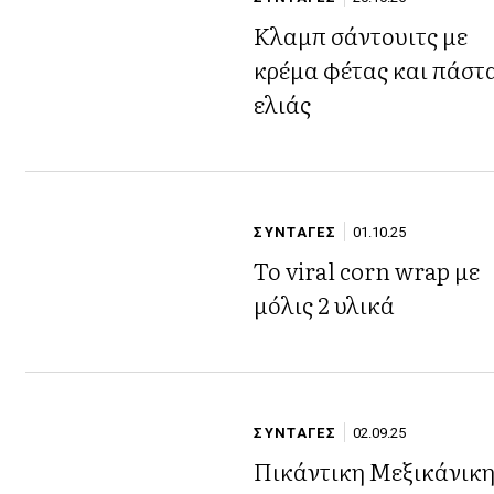
Κλαμπ σάντουιτς με
κρέμα φέτας και πάστ
ελιάς
ΣΥΝΤΑΓΕΣ
01.10.25
Το viral corn wrap με
μόλις 2 υλικά
ΣΥΝΤΑΓΕΣ
02.09.25
Πικάντικη Μεξικάνικ