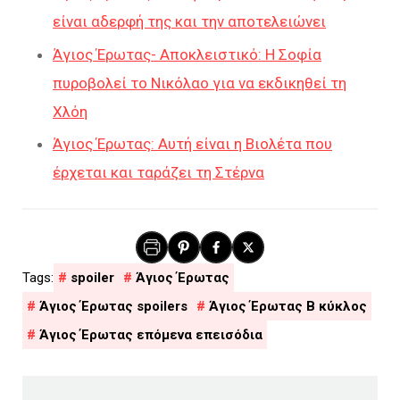
είναι αδερφή της και την αποτελειώνει
Άγιος Έρωτας- Αποκλειστικό: Η Σοφία
πυροβολεί το Νικόλαο για να εκδικηθεί τη
Χλόη
Άγιος Έρωτας: Αυτή είναι η Βιολέτα που
έρχεται και ταράζει τη Στέρνα
spoiler
Άγιος Έρωτας
Άγιος Έρωτας spoilers
Άγιος Έρωτας Β κύκλος
Άγιος Έρωτας επόμενα επεισόδια