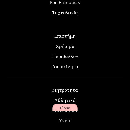
Ροή Ειδήσεων
Τεχνολογία
Επιστήμη
Χρήσιμα
Περιβάλλον
Αυτοκίνητο
Μητρότητα
Αθλητικά
Close
Κατοικίδια
Υγεία