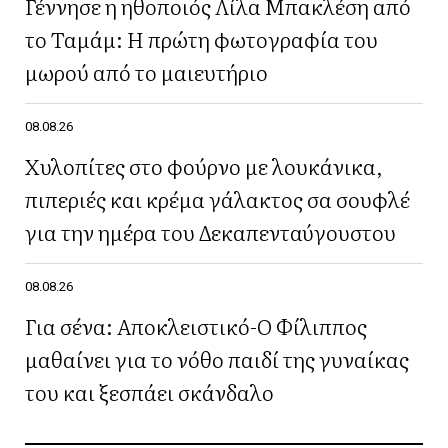
Γέννησε η ηθοποιός Λίλα Μπακλέση από
το Ταμάμ: Η πρώτη φωτογραφία του
μωρού από το μαιευτήριο
08.08.26
Χυλοπίτες στο φούρνο με λουκάνικα,
πιπεριές και κρέμα γάλακτος σα σουφλέ
για την ημέρα του Δεκαπενταύγουστου
08.08.26
Για σένα: Αποκλειστικό-Ο Φίλιππος
μαθαίνει για το νόθο παιδί της γυναίκας
του και ξεσπάει σκάνδαλο