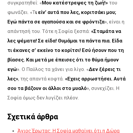
συγκρατηθεί: «
Μου κατέστρεψες τη ζωή!»
του
φωνάζει. «Τ
ι είν’ αυτά που λες, κοριτσάκι μου;
Εγώ πάντα σε αγαπούσα και σε φρόντιζα
», είναι η
απάντησή του. Τότε η Σοφία ξεσπά:
«Σταμάτα να
λες ψέματα! Σε είδα! Θυμάμαι τα πάντα πια. Είδα
τι έκανες σ’ εκείνο το κορίτσι! Εσύ ήσουν που τη
βίασες. Και μετά με έπεισες ότι το θύμα ήμουν
εγώ
». Ο Παύλος τα χάνει για λίγο. «
Δεν ξέρεις τι
λες»
, της απαντά κοφτά.
«Εχεις αρρωστήσει. Αυτά
σου τα βάζουν οι άλλοι στο μυαλό
», συνεχίζει. Η
Σοφία όμως δεν λυγίζει πλέον.
Σχετικά άρθρα
Άγιος Έρωτας: Η Σοφία μαθαίνει ότι η Δώρα