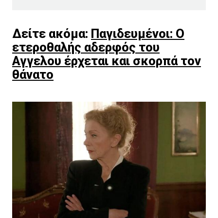
Δείτε ακόμα:
Παγιδευμένοι: Ο
ετεροθαλής αδερφός του
Αγγελου έρχεται και σκορπά τον
θάνατο