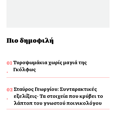
Πιο δημοφιλή
Τυροψωμάκια χωρίς μαγιά της
Γκόλφως
Σταύρος Γεωργίου: Συνταρακτικές
εξελίξεις- Τα στοιχεία που κρύβει το
λάπτοπ του γνωστού ποινικολόγου