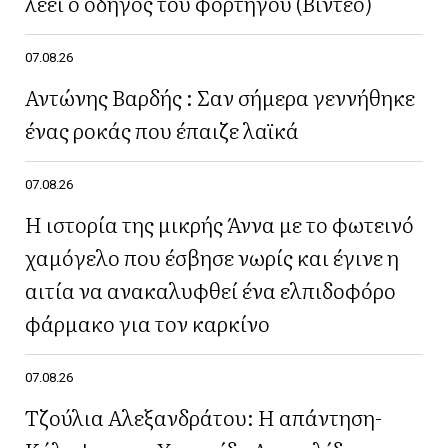
λέει ο οδηγός του φορτηγού (Βίντεο)
07.08.26
Αντώνης Βαρδής : Σαν σήμερα γεννήθηκε
ένας ροκάς που έπαιζε λαϊκά
07.08.26
Η ιστορία της μικρής Άννα με το φωτεινό
χαμόγελο που έσβησε νωρίς και έγινε η
αιτία να ανακαλυφθεί ένα ελπιδοφόρο
φάρμακο για τον καρκίνο
07.08.26
Τζούλια Αλεξανδράτου: Η απάντηση-