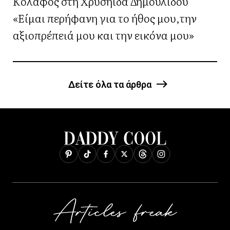
Κόλαφος στη Χρυσηίδα Δημουλίδου
«Είμαι περήφανη για το ήθος μου,την
αξιοπρέπειά μου και την εικόνα μου»
Δείτε όλα τα άρθρα