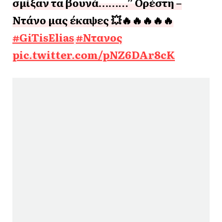
σμίξαν τα βουνά………” Ορέστη –
Ντάνο μας έκαψες 💥🔥🔥🔥🔥🔥
#GiTisElias
#Ντανος
pic.twitter.com/pNZ6DAr8cK