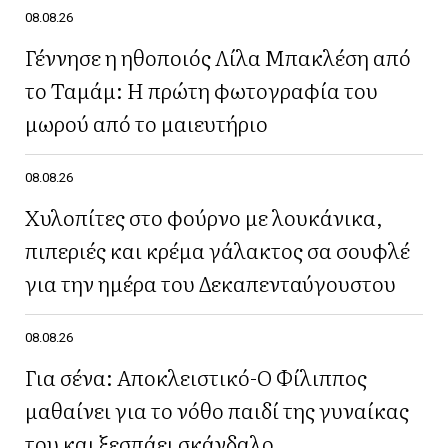
08.08.26
Γέννησε η ηθοποιός Λίλα Μπακλέση από
το Ταμάμ: Η πρώτη φωτογραφία του
μωρού από το μαιευτήριο
08.08.26
Χυλοπίτες στο φούρνο με λουκάνικα,
πιπεριές και κρέμα γάλακτος σα σουφλέ
για την ημέρα του Δεκαπενταύγουστου
08.08.26
Για σένα: Αποκλειστικό-Ο Φίλιππος
μαθαίνει για το νόθο παιδί της γυναίκας
του και ξεσπάει σκάνδαλο