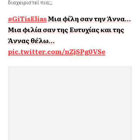
διαχειριστεί πια;;;
#GiTisElias
Μια φίλη σαν την Άννα…
Μια φιλία σαν της Ευτυχίας και της
Άννας θέλω…
pic.twitter.com/nZjSPg0VSe