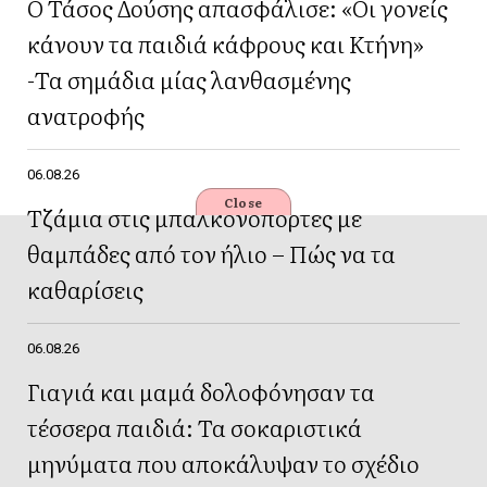
Ο Τάσος Δούσης απασφάλισε: «Οι γονείς
κάνουν τα παιδιά κάφρους και Κτήνη»
-Τα σημάδια μίας λανθασμένης
ανατροφής
06.08.26
Close
Τζάμια στις μπαλκονόπορτες με
θαμπάδες από τον ήλιο – Πώς να τα
καθαρίσεις
06.08.26
Γιαγιά και μαμά δολοφόνησαν τα
τέσσερα παιδιά: Τα σοκαριστικά
μηνύματα που αποκάλυψαν το σχέδιο