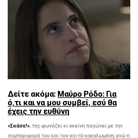
Δείτε ακόμα:
Μαύρο Ρόδο: Για
ό,τι και να μου συμβεί, εσύ θα
έχεις την ευθύνη
«Σκάσε!»
, της φωνάζει κι εκείνη παγώνει με την
συμπεριφορά του και τον κοιτά κοκαλωμένη, ενώ η