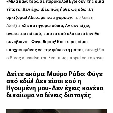
«Μίλα καλύτερα σε παρακαλώ! Εγώ δεν της είπα
τίποτα! Δεν έχω ιδέα πώς ήρθε ως εδώ. Στ’
ορκίζομαι! Άδικα
με κατηγορείς»
, του λέει η
Αλεξία.
«Σε κατηγορώ άδικα; Αν δεν είχες
ανακατευτεί εσύ, τίποτα από όλα αυτά
δεν θα
συνέβαινε… Φαγώθηκες! Και τώρα, είμαι
υποχρεωμένος να την φάω στη μάπα»
, συνεχίζει
ο Βίκος κι εκείνη του λέει πως μπορεί να το κάνει.
Δείτε ακόμα:
Μαύρο Ρόδο: Φύγε
από εδώ! Δεν είσαι εσύ η
Ηγουμένη μου-Δεν έχεις κανένα
δικαίωμα να δίνεις διαταγές