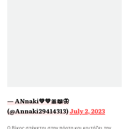
— AΝnaki💚💚🎀📖🦋
(@Annaki29414313)
July 2, 2023
Ο Βίκος στέκεται στην πόρτα και κοιτάζει την