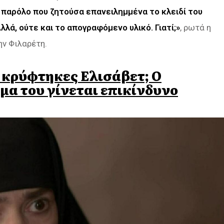
, παρόλο που ζητούσα επανειλημμένα το κλειδί του
λλά, ούτε και το απογραφόμενο υλικό. Γιατί;»
, ρωτά η
ην Φιλαρέτη.
ί κρύφτηκες Ελισάβετ; Ο
μα του γίνεται επικίνδυνο