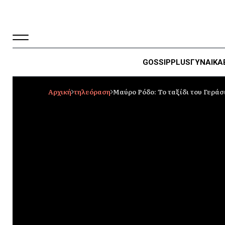
GOSSIP
PLUS
ΓΥΝΑΙΚΑ
Αρχική
τηλεόραση
Μαύρο Ρόδο: Το ταξίδι του Γεράσ