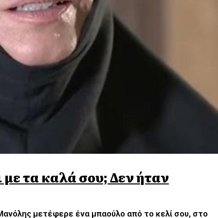
 με τα καλά σου; Δεν ήταν
ο Μανόλης μετέφερε ένα μπαούλο από το κελί σου, στο