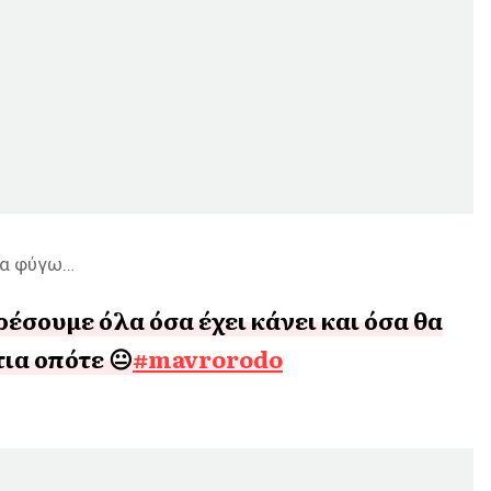
 να φύγω…
έσουμε όλα όσα έχει κάνει και όσα θα
ια οπότε 😐
#mavrorodo