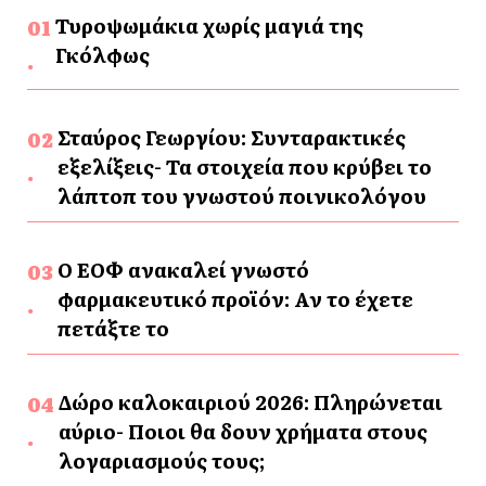
Τυροψωμάκια χωρίς μαγιά της
Γκόλφως
Σταύρος Γεωργίου: Συνταρακτικές
εξελίξεις- Τα στοιχεία που κρύβει το
λάπτοπ του γνωστού ποινικολόγου
Ο ΕΟΦ ανακαλεί γνωστό
φαρμακευτικό προϊόν: Αν το έχετε
πετάξτε το
Δώρο καλοκαιριού 2026: Πληρώνεται
αύριο- Ποιοι θα δουν χρήματα στους
λογαριασμούς τους;