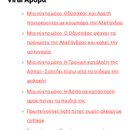
Μία νύχτα μόνο: Οδυσσέας και Αρετή
παντρεύονται με κουμπάρα την Αλεξάνδρα
Μια νύχτα μόνο: Ο Οδυσσέας ψάχνει τα
πράγματα της Αλεξάνδρας και καλεί την
αστυνομία
Μία νύχτα μόνο: Η Τραγική κατάληξη της
Άσπας- Σαπίζει πίσω από τα σίδερα της
φυλακής
Μια νύχτα μόνο: Η Άσπα σε κατάσταση
αμόκ πνίγει τα παιδιά της
Πρωτεϊνούχες light πίτες χωρίς αλεύρι με
cottage