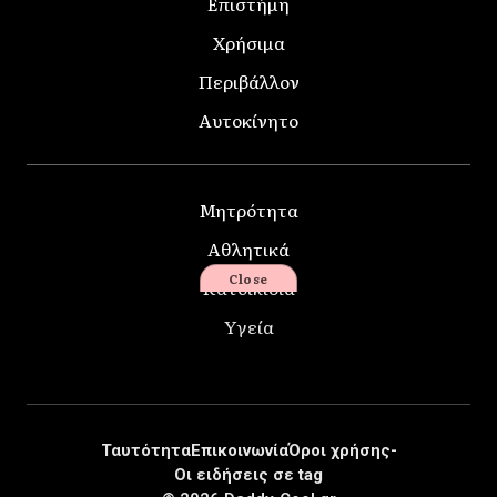
Επιστήμη
Χρήσιμα
Περιβάλλον
Αυτοκίνητο
Μητρότητα
Αθλητικά
Close
Κατοικίδια
Υγεία
Ταυτότητα
Επικοινωνία
Όροι χρήσης-
Οι ειδήσεις σε tag