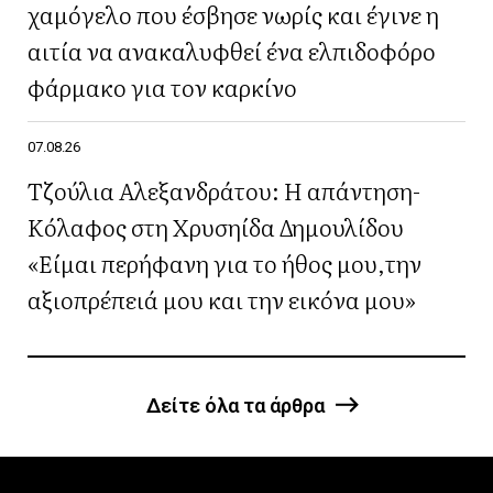
χαμόγελο που έσβησε νωρίς και έγινε η
αιτία να ανακαλυφθεί ένα ελπιδοφόρο
φάρμακο για τον καρκίνο
07.08.26
Τζούλια Αλεξανδράτου: Η απάντηση-
Κόλαφος στη Χρυσηίδα Δημουλίδου
«Είμαι περήφανη για το ήθος μου,την
αξιοπρέπειά μου και την εικόνα μου»
Δείτε όλα τα άρθρα